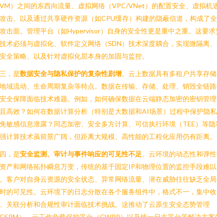
VM）之间的东西向流量、虚拟网络（VPC/VNet）的配置安全、虚拟机
攻击、以及通过共享硬件资源（如CPU缓存）构建的隐蔽信道，构成了
攻击面。管理平台（如Hypervisor）自身的安全性更是重中之重。这要求
技术必须与虚拟化、软件定义网络（SDN）技术深度耦合，实现微隔离、
安全策略、以及针对虚拟化层本身的加固与监控。
三，是
数据安全与隐私保护的复杂性剧增
。云上数据具有多租户共享存储
地域流动、生命周期复杂等特点。数据在传输、存储、处理、销毁全链路
安全保障面临技术难题。例如，如何确保数据在云端静态加密的密钥管理
且高效？如何在数据计算分析（特别是大数据和AI场景）过程中保护隐
免敏感信息泄露？同态加密、安全多方计算、可信执行环境（TEE）等隐
强计算技术虽前景广阔，但距离大规模、高性能的工程化应用仍有距离。
四，是
安全监测、审计与事件响应的可见性不足
。云环境的动态性和弹性
资产和网络拓扑瞬息万变，传统的基于固定IP和物理位置的监控手段难以
。客户对自身云资源的安全状态、异常网络流量、潜在威胁往往缺乏全局
时的可见性。云环境下的日志分散在各个服务组件中，格式不一，集中收
、关联分析和合规性审计面临技术挑战。这推动了云原生安全态势管理
CSPM）、云工作负载保护平台（CWPP）以及统一日志平台等解决方案